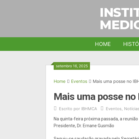
INSTI
MEDIC
HOME
HISTÓ
setembro 16, 2025
Home
Eventos
Mais uma posse no I
Mais uma posse no
Escrito por
IBHMCA
Eventos
,
Notícia
Na quinta-feira próxima passada, a reunião
Presidente, Dr. Ernane Gusmão
Seguiu-se saudação gravada pelo Secretário