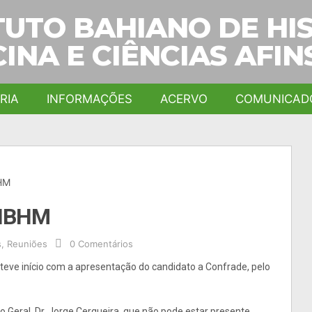
TUTO BAHIANO DE HI
INA E CIÊNCIAS AFIN
RIA
INFORMAÇÕES
ACERVO
COMUNICAD
BHM
 IBHM
s
,
Reuniões
0 Comentários
 teve início com a apresentação do candidato a Confrade, pelo
 Geral, Dr. Jorge Cerqueira, que não pode estar presente